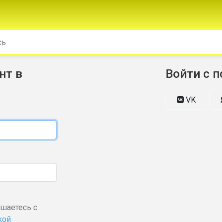
нт в
Войти с 
VK
ашаетесь с
кой